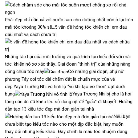
Phái đẹp chỉ cần xả với nước sao cho dưỡng chất còn ở lại trên
mái tóc khoảng 30% sẽ…5 vấn đề hỏng tóc khiến chị em đau
đầu nhất và cách chữa trị
Những tác hại của môi trường và quá trình tạo kiểu đối với mái
tóc, khiến nó xơ xác thấy…Giai đoạn “thịnh trị” của những nàng
công chúa tóc mây
Có những giai đoạn, phụ nữ
phương Tây coi tóc dài chấm đất là chuẩn mực của vẻ
đẹp.Yaya Trương Nhi vô tình lộ “vũ khí tạo eo thon” đặt dưới
bụng
Yaya Trương Nhi bị cho là hơi
tăng cân dù đã khéo léo sử dụng nịt để “giấu” đi khuyết…Hướng
dẫn tạo 13 kiểu tóc đẹp mà đơn giản tại nhà
Nếu bạn
chưa biết tạo kiểu tóc nào cho một dịp đặc biệt, hay muốn
thay đổi những kiểu khác…Đây chính là màu tóc nhuộm đang