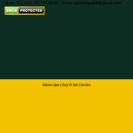
Quận Thủ Đức, Hồ Chí Minh - Email:
adoraspa68@gmail.com
Adora Spa | Duy trì bởi
Canets