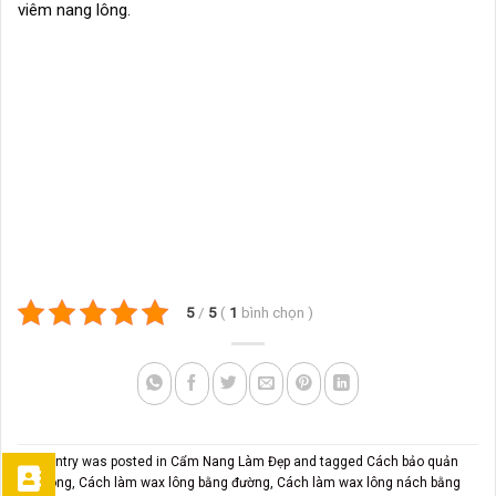
viêm nang lông.
5
/
5
(
1
bình chọn
)
This entry was posted in
Cẩm Nang Làm Đẹp
and tagged
Cách bảo quản
wax lông
,
Cách làm wax lông bằng đường
,
Cách làm wax lông nách bằng