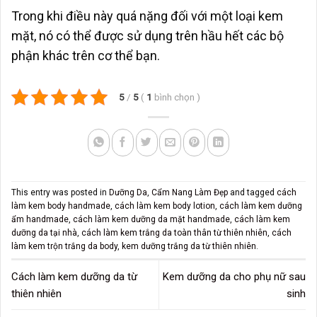
Trong khi điều này quá nặng đối với một loại kem
mặt, nó có thể được sử dụng trên hầu hết các bộ
phận khác trên cơ thể bạn.
5
/
5
(
1
bình chọn
)
This entry was posted in
Dưỡng Da
,
Cẩm Nang Làm Đẹp
and tagged
cách
làm kem body handmade
,
cách làm kem body lotion
,
cách làm kem dưỡng
ẩm handmade
,
cách làm kem dưỡng da mặt handmade
,
cách làm kem
dưỡng da tại nhà
,
cách làm kem trắng da toàn thân từ thiên nhiên
,
cách
làm kem trộn trắng da body
,
kem dưỡng trắng da từ thiên nhiên
.
Cách làm kem dưỡng da từ
Kem dưỡng da cho phụ nữ sau
thiên nhiên
sinh