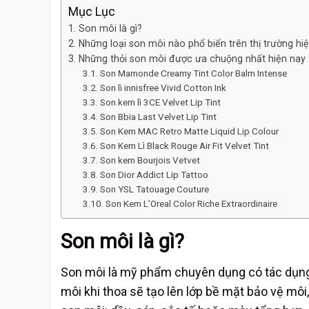
Mục Lục
Son môi là gì?
Những loại son môi nào phổ biến trên thị trường hi
Những thỏi son môi được ưa chuộng nhất hiện nay
Son Mamonde Creamy Tint Color Balm Intense
Son lì innisfree Vivid Cotton Ink
Son kem lì 3CE Velvet Lip Tint
Son Bbia Last Velvet Lip Tint
Son Kem MAC Retro Matte Liquid Lip Colour
Son Kem Lì Black Rouge Air Fit Velvet Tint
Son kem Bourjois Vetvet
Son Dior Addict Lip Tattoo
Son YSL Tatouage Couture
Son Kem L’Oreal Color Riche Extraordinaire
Son môi
là gì?
Son môi là mỹ phẩm chuyên dụng có tác dụng
môi khi thoa sẽ tạo lên lớp bề mặt bảo vệ mô