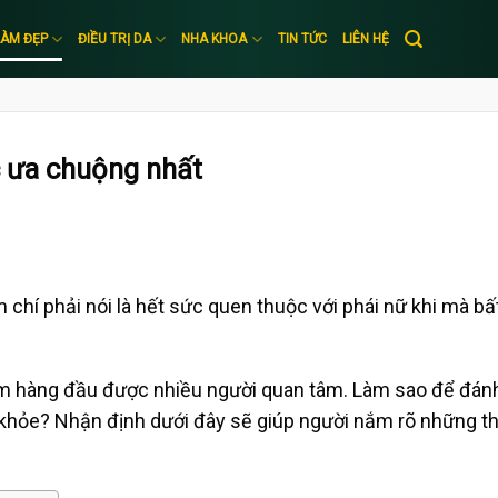
LÀM ĐẸP
ĐIỀU TRỊ DA
NHA KHOA
TIN TỨC
LIÊN HỆ
c ưa chuộng nhất
 chí phải nói là hết sức quen thuộc với phái nữ khi mà bấ
tâm hàng đầu được nhiều người quan tâm. Làm sao để đánh
khỏe? Nhận định dưới đây sẽ giúp người nắm rõ những th