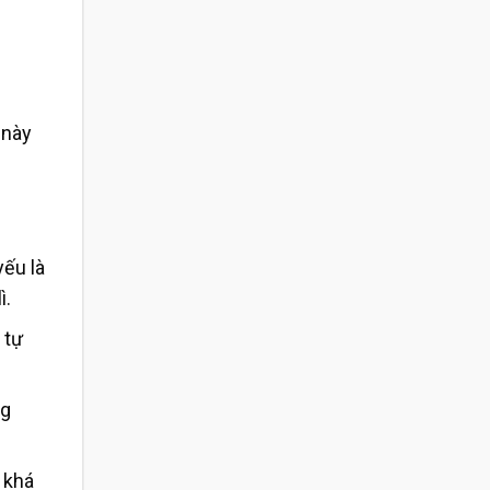
 này
ếu là
ì.
 tự
ng
 khá