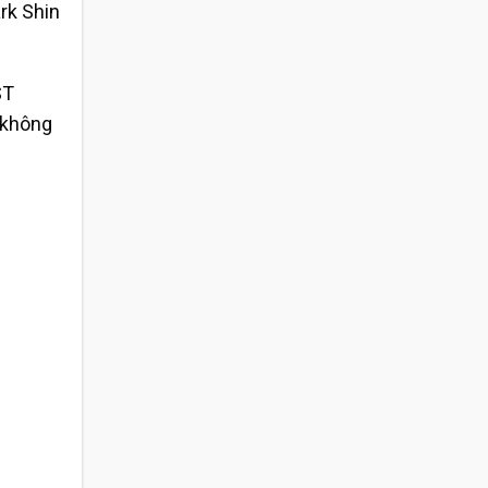
rk Shin
ST
 không