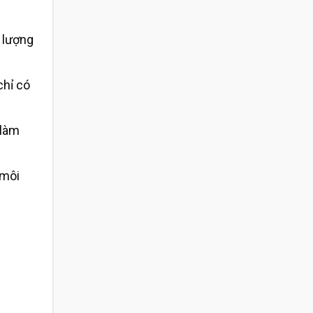
 lượng
chỉ có
 làm
 môi