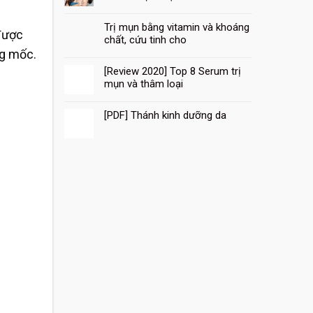
Trị mụn bằng vitamin và khoáng
 được
chất, cứu tinh cho
ng mốc.
[Review 2020] Top 8 Serum trị
10
mụn và thâm loại
Th8
[PDF] Thánh kinh dưỡng da
10
Th8